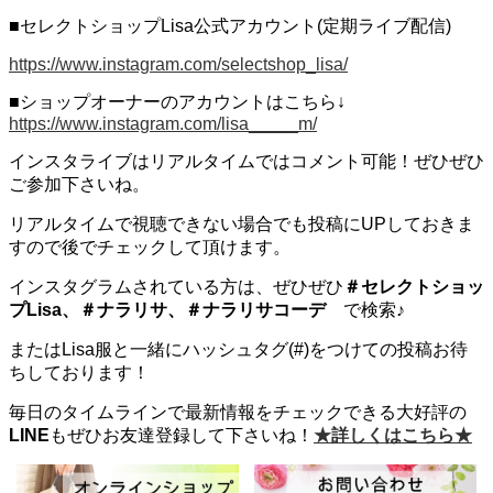
■セレクトショップLisa公式アカウント(定期ライブ配信)
https://www.instagram.com/selectshop_lisa/
■ショップオーナーのアカウントはこちら↓
https://www.instagram.com/lisa_____m/
インスタライブはリアルタイムではコメント可能！ぜひぜひ
ご参加下さいね。
リアルタイムで視聴できない場合でも投稿にUPしておきま
すので後でチェックして頂けます。
インスタグラムされている方は、ぜひぜひ
＃セレクトショッ
プLisa、＃ナラリサ、＃ナラリサコ
ーデ
で検索♪
またはLisa服と一緒にハッシュタグ(#)をつけての投稿お待
ちしております！
毎日のタイムラインで最新情報をチェックできる大好評の
LINE
もぜひお友達登録して下さいね！
★詳しくはこちら★