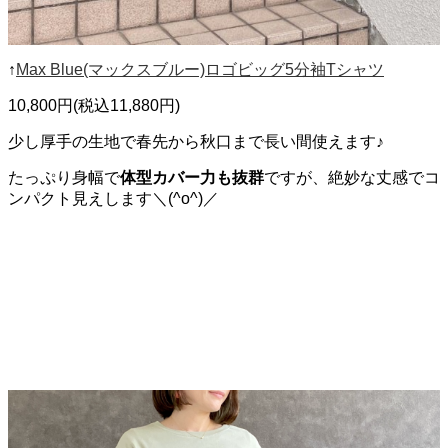
↑
Max Blue(マックスブルー)ロゴビッグ5分袖Tシャツ
10,800円(税込11,880円)
少し厚手の生地で春先から秋口まで長い間使えます♪
たっぷり身幅で
体型カバー力も抜群
ですが、絶妙な丈感でコ
ンパクト見えします＼(^o^)／