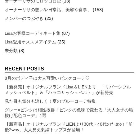
オーナーリサのモロッコ日記
(13)
オーナーリサの想いや日常話、美容や食事、
(153)
メンバーのつぶやき
(23)
Lisaお客様コーディネート集
(87)
Lisa愛用オススメアイテム
(25)
未分類
(8)
RECENT POSTS
8月のボディ子は大人可愛いピンクコーデ♡
【新発売】オリジナルブランドLisa＆LIENより 「リバーシブル
メッシュベルト」＆「ハラコサッシュベルト」が新発売
見た目も気分も涼しく！夏のブルーコーデ特集
グレー×ピンクは相性抜群！ピンクの色味で変わる「大人女子の垢
抜け配色コーデ」4選
【新商品】オリジナルブランドLIENより30代・40代のための「前
後2way」大人見え刺繍トップスが登場！