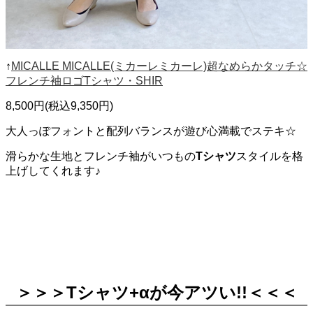
↑
MICALLE MICALLE(ミカーレミカーレ)超なめらかタッチ☆
フレンチ袖ロゴTシャツ・SHIR
8,500円(税込9,350円)
大人っぽフォントと配列バランスが遊び心満載でステキ☆
滑らかな生地とフレンチ袖がいつもの
Tシャツ
スタイルを格
上げしてくれます♪
＞＞＞Tシャツ+α
が今アツい!!＜＜＜