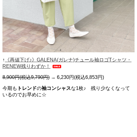
↑
《再値下げ♪》GALENA(ガレナ)チュール袖ロゴTシャツ・
RENEW残りわずか！
8,900円(税込9,790円)
→
6,230円(税込6,853円)
今期も
トレンド
の
袖コンシャス
な1枚♪ 残り少なくなって
いるのでお早めに☆