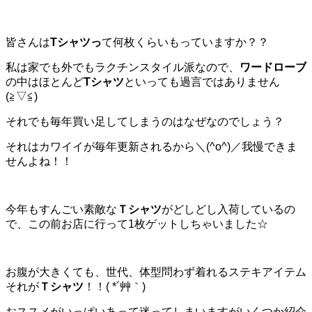
皆さんは
Tシャツっ
て何枚くらいもっていますか？？
私は家でも外でもラクチンスタイル派なので、
ワードローブ
の中はほとんど
Tシャツ
といっても過言ではありません
(≧▽≦)
それでも毎年買い足してしまうのはなぜなのでしょう？
それはカワイイが毎年更新されるから＼(^o^)／我慢できま
せんよね！！
今年もすんごい素敵な
Ｔシャツ
がどしどし入荷しているの
で、この前お店に行って1枚ゲットしちゃいました☆
お腹が大きくても、世代、体型問わず着れるステキアイテム
それが
Ｔシャツ
！！( *´艸｀)
おススメがいっぱいあって迷ってしまいますがいくつか紹介