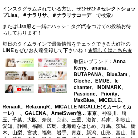
インスタグラムされている方は、ぜひぜひ
＃セレクトショッ
プLisa、＃ナラリサ、＃ナラリサコ
ーデ
で検索♪
またはLisa服と一緒にハッシュタグ(#)をつけての投稿お待
ちしております！
毎日のタイムラインで最新情報をチェックできる大好評の
LINE
もぜひお友達登録して下さいね！
★詳しくはこちら★
取扱いブランド：
Anna
Kerry、anana、
BUTAPANA、BlueJam 、
Cloche、EMUE、le
chanter、INDIMARK、
Passione、Priority、
MaxBlue、MICELLE、
Renault、RelaxingR、MICALLE MICALLE(ミカーレミカ
ーレ)
、GALENA、AmeiSwen他…
東京、神奈川、埼
玉、千葉、大阪、奈良、京都、三重、滋賀、兵庫、和歌山、
愛知、静岡、福岡、広島、北海道をはじめ、群馬、茨城、栃
木、山梨、宮城、福島、岩手、青森、新潟、山形、富山、福