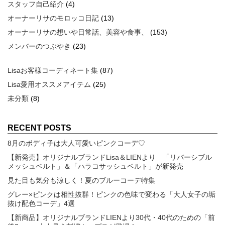
スタッフ自己紹介
(4)
オーナーリサのモロッコ日記
(13)
オーナーリサの想いや日常話、美容や食事、
(153)
メンバーのつぶやき
(23)
Lisaお客様コーディネート集
(87)
Lisa愛用オススメアイテム
(25)
未分類
(8)
RECENT POSTS
8月のボディ子は大人可愛いピンクコーデ♡
【新発売】オリジナルブランドLisa＆LIENより 「リバーシブル
メッシュベルト」＆「ハラコサッシュベルト」が新発売
見た目も気分も涼しく！夏のブルーコーデ特集
グレー×ピンクは相性抜群！ピンクの色味で変わる「大人女子の垢
抜け配色コーデ」4選
【新商品】オリジナルブランドLIENより30代・40代のための「前