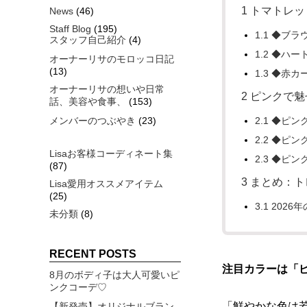
1
トマトレッ
News
(46)
Staff Blog
(195)
1.1
◆ブラウ
スタッフ自己紹介
(4)
1.2
◆ハート
オーナーリサのモロッコ日記
(13)
1.3
◆赤カー
オーナーリサの想いや日常
2
ピンクで魅
話、美容や食事、
(153)
メンバーのつぶやき
(23)
2.1
◆ピンク
2.2
◆ピンク
Lisaお客様コーディネート集
2.3
◆ピンク
(87)
3
まとめ：ト
Lisa愛用オススメアイテム
(25)
3.1
2026
未分類
(8)
RECENT POSTS
注目カラーは「
8月のボディ子は大人可愛いピ
ンクコーデ♡
「鮮やかな色は
【新発売】オリジナルブラン