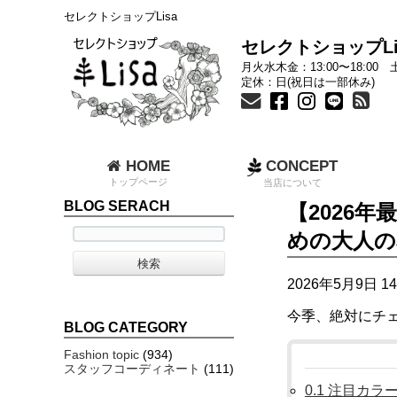
セレクトショップLisa
セレクトショップLi
月火水木金：13:00〜18:00 土
定休：日(祝日は一部休み)
HOME
CONCEPT
トップページ
当店について
BLOG SERACH
【2026
めの大人の
2026年5月9日 14
今季、絶対にチ
BLOG CATEGORY
Fashion topic
(934)
スタッフコーディネート
(111)
0.1
注目カラー