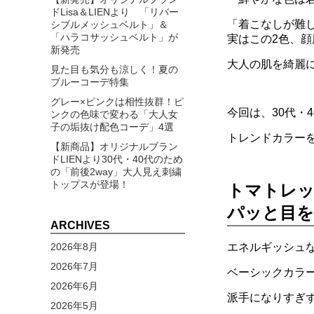
ドLisa＆LIENより 「リバー
「着こなしが難
シブルメッシュベルト」＆
「ハラコサッシュベルト」が
実はこの2色、
新発売
大人の肌を綺麗
見た目も気分も涼しく！夏の
ブルーコーデ特集
グレー×ピンクは相性抜群！ピ
今回は、30代・
ンクの色味で変わる「大人女
子の垢抜け配色コーデ」4選
トレンドカラーを
【新商品】オリジナルブラン
ドLIENより30代・40代のため
の「前後2way」大人見え刺繍
トップスが登場！
トマトレッ
パッと目を
ARCHIVES
2026年8月
エネルギッシュ
2026年7月
ベーシックカラ
2026年6月
派手になりすぎ
2026年5月